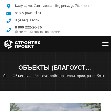
Калуга, ул. Салтыкова-Щедрина, д. 76, корп. 4
pso-stp@mail.ru
8 (4842) 33-55-33
8 800 222-26-36
бесплатный звонок по России
Tog
nav
ОБЪЕКТЫ (БЛАГОУСТРОЙСТВО ТЕРРИТОРИИ, РАЗРАБОТКА ПРОЕКТОВ ПЛАНИРОВОК ТЕРРИТОРИЙ И ГЕНЕРАЛЬНЫХ ПЛАНОВ)
Объекты
Благоустройство территории, разработка проектов планировок территорий и генеральных планов