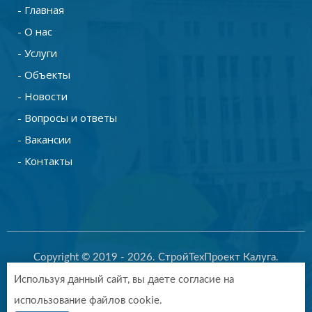
- Главная
- О нас
- Услуги
- Объекты
- Новости
- Вопросы и ответы
- Вакансии
- Контакты
Copyright © 2019 - 2026. СтройТехПроект Калуга.
Разработка и продвижение -
Vegas Studio
Используя данный сайт, вы даете согласие на
Политика конфиденциальности
Пользовательское
использование файлов cookie.