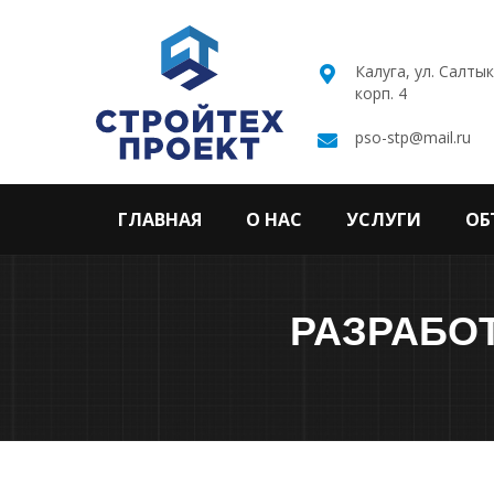
Калуга, ул. Салты
корп. 4
pso-stp@mail.ru
ГЛАВНАЯ
О НАС
УСЛУГИ
ОБ