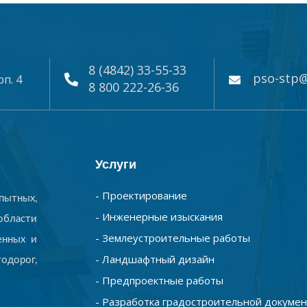
8 (4842) 33-55-33
pso-stp@
рп. 4
8 800 222-26-36
Услуги
- Проектирование
ытных,
- Инженерные изыскания
бласти
- Землеустроительные работы
енных и
- Ландшафтный дизайн
одорог,
- Предпроектные работы
- Разработка градостроительной докуме