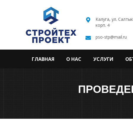
Калуга, ул. Салты
корп. 4
pso-stp@mail.ru
ГЛАВНАЯ
О НАС
УСЛУГИ
ОБ