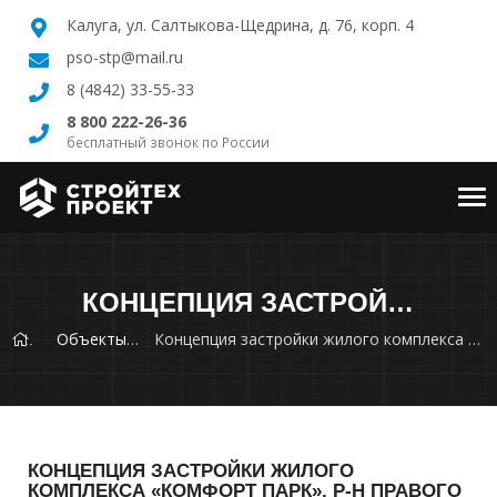
Калуга, ул. Салтыкова-Щедрина, д. 76, корп. 4
pso-stp@mail.ru
8 (4842) 33-55-33
8 800 222-26-36
бесплатный звонок по России
Tog
nav
КОНЦЕПЦИЯ ЗАСТРОЙКИ ЖИЛОГО КОМПЛЕКСА «КОМФОРТ ПАРК», Р-Н ПРАВОГО БЕРЕГА В Г. КАЛУГА
Объекты
Концепция застройки жилого комплекса «Комфорт Парк», р-н Правого берега в г. Калуга
КОНЦЕПЦИЯ ЗАСТРОЙКИ ЖИЛОГО
КОМПЛЕКСА «КОМФОРТ ПАРК», Р-Н ПРАВОГО