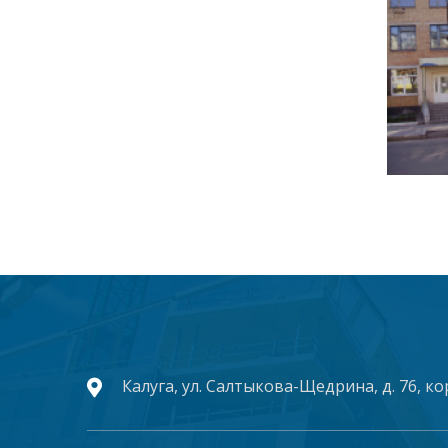
Калуга, ул. Салтыкова-Щедрина, д. 76, ко