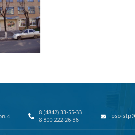
8 (4842) 33-55-33
pso-stp@
рп. 4
8 800 222-26-36