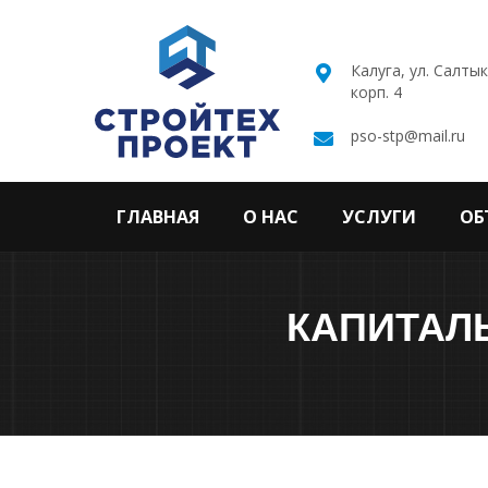
Калуга, ул. Салты
корп. 4
pso-stp@mail.ru
ГЛАВНАЯ
О НАС
УСЛУГИ
ОБ