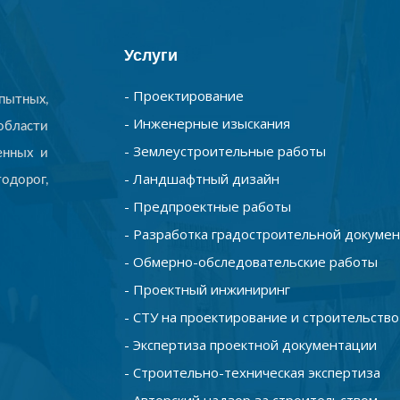
Услуги
- Проектирование
ытных,
- Инженерные изыскания
бласти
- Землеустроительные работы
енных и
- Ландшафтный дизайн
одорог,
- Предпроектные работы
- Разработка градостроительной докуме
- Обмерно-обследовательские работы
- Проектный инжиниринг
- СТУ на проектирование и строительство
- Экспертиза проектной документации
- Строительно-техническая экспертиза
- Авторский надзор за строительством