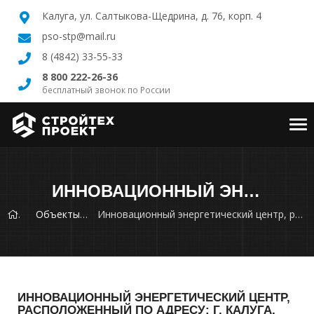
Калуга, ул. Салтыкова-Щедрина, д. 76, корп. 4
pso-stp@mail.ru
8 (4842) 33-55-33
8 800 222-26-36
бесплатный звонок по России
Tog
nav
ИННОВАЦИОННЫЙ ЭНЕРГЕТИЧЕСКИЙ ЦЕНТР, РАСПОЛОЖЕННЫЙ ПО АДРЕСУ: Г. КАЛУГА, УЛ. МЕХАНИЗАТОРОВ, Д. 38
Объекты
Инновационный энергетический центр, расположенный по адресу: г. Калуга, ул. Механизаторов, д. 38
ИННОВАЦИОННЫЙ ЭНЕРГЕТИЧЕСКИЙ ЦЕНТР,
РАСПОЛОЖЕННЫЙ ПО АДРЕСУ: Г. КАЛУГА,