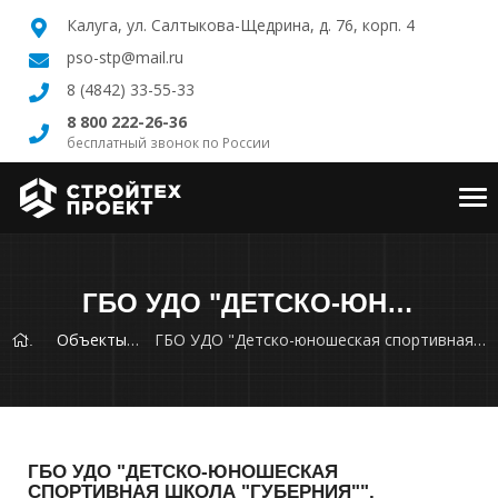
Калуга, ул. Салтыкова-Щедрина, д. 76, корп. 4
pso-stp@mail.ru
8 (4842) 33-55-33
8 800 222-26-36
бесплатный звонок по России
Tog
nav
ГБО УДО "ДЕТСКО-ЮНОШЕСКАЯ СПОРТИВНАЯ ШКОЛА "ГУБЕРНИЯ"", КАЛУЖСКАЯ ОБЛ., Г. ЖУКОВ, УЛ. ГУРЬЯНОВА, Д. 33
Объекты
ГБО УДО "Детско-юношеская спортивная школа "Губерния"", Калужская обл., г. Жуков, ул. Гурьянова, д. 33
ГБО УДО "ДЕТСКО-ЮНОШЕСКАЯ
СПОРТИВНАЯ ШКОЛА "ГУБЕРНИЯ"",