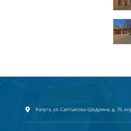
Калуга, ул. Салтыкова-Щедрина, д. 76, ко