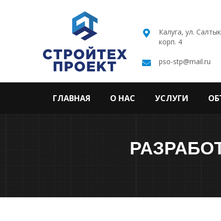
Калуга, ул. Салты
корп. 4
pso-stp@mail.ru
ГЛАВНАЯ
О НАС
УСЛУГИ
ОБ