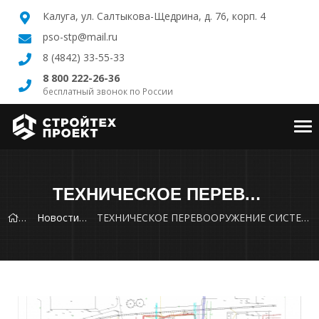
Калуга, ул. Салтыкова-Щедрина, д. 76, корп. 4
pso-stp@mail.ru
8 (4842) 33-55-33
8 800 222-26-36
бесплатный звонок по России
Tog
nav
ТЕХНИЧЕСКОЕ ПЕРЕВООРУЖЕНИЕ СИСТЕМЫ ГАЗОРАСПРЕДЕЛЕНИЯ АО «МСЗ» С УСТАНОВКОЙ ТРЕХ ГАЗОПОРШНЕВЫХ ЭЛЕКТРОСТАНЦИЙ Г. ЭЛЕКТРОСТАЛЬ
Новости
ТЕХНИЧЕСКОЕ ПЕРЕВООРУЖЕНИЕ СИСТЕМЫ ГАЗОРАСПРЕДЕЛЕНИЯ АО «МСЗ» С УСТАНОВКОЙ ТРЕХ ГАЗОПОРШНЕВЫХ ЭЛЕКТРОСТАНЦИЙ г. ЭЛЕКТРОСТАЛЬ