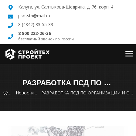
Калуга, ул. Салтыкова-Щедрина, д. 76, корп. 4
pso-stp@mail.ru
8 (4842) 33-55-33
8 800 222-26-36
бесплатный звонок по России
Tog
nav
РАЗРАБОТКА ПСД ПО ОРГАНИЗАЦИИ И ОЧИСТКЕ ЛИВНЕВЫХ СТОКОВ С ТЕРРИТОРИИ ГОРОДА СОСНОВЫЙ БОР НА ВЫПУСКАХ В ВОДНЫЕ ОБЪЕКТЫ №№5,6, В Г. СОСНОВЫЙ БОР ЛЕНИНГРАДСКОЙ ОБЛАСТИ
Новости
РАЗРАБОТКА ПСД ПО ОРГАНИЗАЦИИ И ОЧИСТКЕ ЛИВНЕВЫХ СТОКОВ С ТЕРРИТОРИИ ГОРОДА СОСНОВЫЙ БОР НА ВЫПУСКАХ В ВОДНЫЕ ОБЪЕКТЫ №№5,6, В Г. СОСНОВЫЙ БОР ЛЕНИНГРАДСКОЙ ОБЛАСТИ